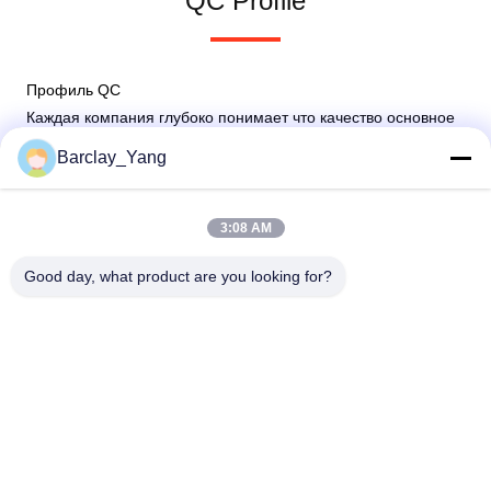
QC Profile
Профиль QC
Каждая компания глубоко понимает что качество основное
стрелковое оружие для предприятия, который нужно
Barclay_Yang
выиграть. Качество один из фактора который помог делу
завоевать успех, поэтому мы стремимся обеспечить
качественное дело.
3:08 AM
Good day, what product are you looking for?
Shanghai Jiejia Garment Machinery Co
.,ltd
sales01@jiejia-bygood.com
86-021-64291191