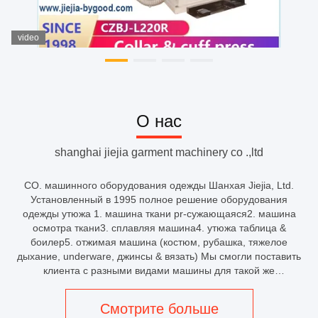
video
О нас
shanghai jiejia garment machinery co .,ltd
CO. машинного оборудования одежды Шанхая Jiejia, Ltd.
Установленный в 1995 полное решение оборудования
одежды утюжа 1. машина ткани pr-сужающаяся2. машина
осмотра ткани3. сплавляя машина4. утюжа таблица &
боилер5. отжимая машина (костюм, рубашка, тяжелое
дыхание, underware, джинсы & вязать) Мы смогли поставить
клиента с разными видами машины для такой же
работыэкономический уровеньуровень среднего
классавысокий уровень класса Мы имеем полное
Смотрите больше
технологическое оборудование и опытную группу эксперто...