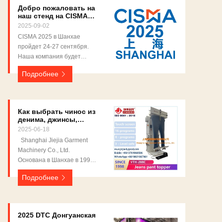
Добро пожаловать на
наш стенд на CISMA
2025 Шанхай
2025-09-02
CISMA 2025 в Шанхае
пройдет 24-27 сентября.
Наша компания будет
участвовать в CISMA. Зал
Подробнее
No: E3Буф No E62 / E64 /
E66
Как выбрать чинос из
денима, джинсы,
финишную
2025-06-18
воздуходувку, топпер
Shanghai Jiejia Garment
Machinery Co., Ltd.
Основана в Шанхае в 1998
году Мы поставляем
Подробнее
полный спектр гладильного
оборудования: 1. Пресс для
костюмов 2. Пресс для брюк
3. Пресс для рубашек 4.
2025 DTC Донгуанская
Гладильная машина для