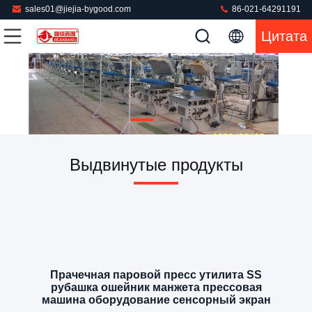
sales01@jiejia-bygood.com
86-021-64291191
Цитата
Выдвинутые продукты
Прачечная паровой пресс утилита SS
рубашка ошейник манжета прессовая
машина оборудование сенсорный экран