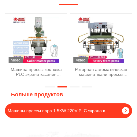
кабины: 640 и 641 Мы
В). Как работает VTH-
показываем прессовую
288C? (4 О). Пожалуйста,
машину на выставке более
посмотрите на следующее
чем 200 посетителям.
фото Гладить джинсы
Многие крупные фабрики и
заменить нижний зажим
важные агенты посещают и
гладить чинос / брюки
получают знания о JIEJIA.
上海捷佳服装机械有限公司
Мобильный телефон: +86-
13761868586 ¢Whatsapp:
video
video
+86-19921867961 Мы-чат
微信: jiejia-bygood /
Машина прессы костюма
Роторная автоматическая
PLC экрана касания
машина ткани прессы
13761868586 SHANGHAI
отжимая машины платья
пара 220V, костюм
JIEJIA GARMENT
прессы костюма
блейзера системы
MACHINERY CO., LTD.
вертикальная
отопления пара машины
Добавить: No 2759 Шенду-
автоматическая
прессы утюга ткани пара
Больше продуктов
роуд,Шанхай 201112, Китай
Телефон: +86-21-64291191
Машины прессы пара 1.5KW 220V PLC экрана касания промышленной автоматический
Веб-сайт:www.jiejia-
bygood.com Е-
mail:barclay_yang@163.com
sales01@jiejia-bygood.com