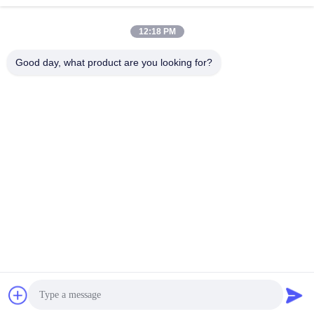
Отправить
12:18 PM
Good day, what product are you looking for?
Shanghai Jiejia Garment Machinery Co
.,ltd
sales01@jiejia-bygood.com
86-021-64291191
Buildiing 6#, дорога Шанхай
Китай но. 2759 Shendu
Китай Хорошее качество Машина платья отжимая Доставщик. 2026
shanghai jiejia garment machinery co .,ltd . Все права защищены.