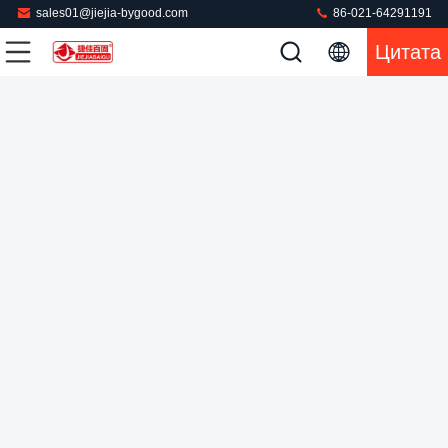
sales01@jiejia-bygood.com
86-021-64291191
Цитата
Снимок сенсорного экрана PLC Управление карманным
клапаном двойной головы вертикальной прессы
Машина куртки отжимая
2025-03-19
301 мнения