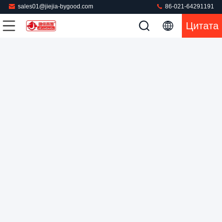
sales01@jiejia-bygood.com
86-021-64291191
Цитата
Гладильная машина отжимая машины рубашки для
рубашки вышла переднему телу роторное движение &
вертикальный самец оленя крышки тефлона прессы
Машина рубашки отжимая
2022-05-03
110 мнения