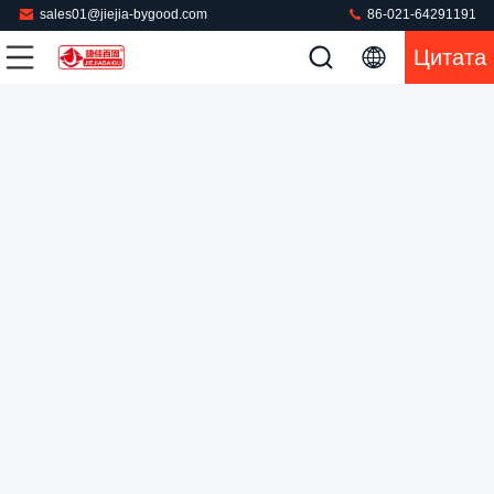
sales01@jiejia-bygood.com
86-021-64291191
Цитата
Вертикальная двухголовая пресс-машина для ткани с
оборудованием для прессования карманных клапанов,
регулируемым распылением пара и контролем вакуума
Машина прессы ткани
2026-04-05
31 мнения