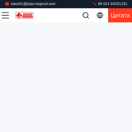
sales01@jiejia-bygood.com
86-021-64291191
Цитата
Машина для прессования брюк с двойной ножкой
Вертикальный пресс Сенсорный экран Растягивающая
рама
Машина брюк отжимая
2025-11-03
338 мнения