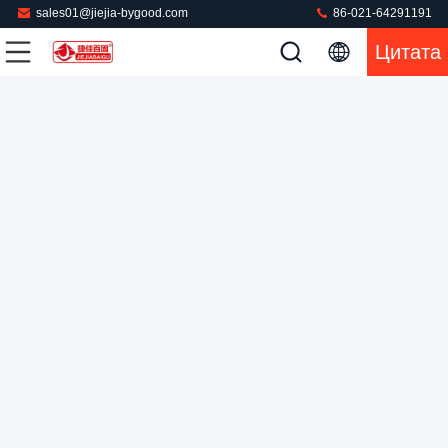
sales01@jiejia-bygood.com
86-021-64291191
Цитата
Машина для прессования одежды с сенсорным экраном с
регулируемым давлением для полных штанов Брюки
шкафы паровая пресса
Машина одежды отжимая
2024-09-19
65 мнения