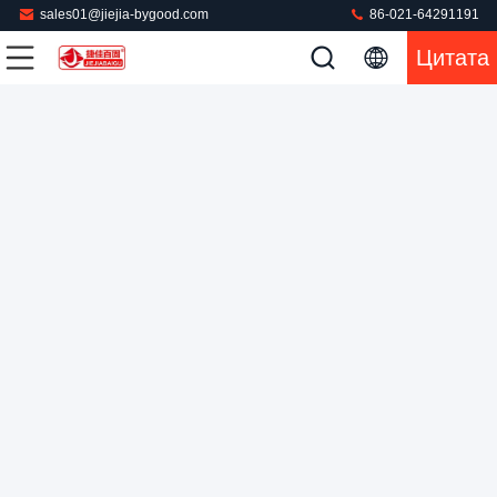
sales01@jiejia-bygood.com
86-021-64291191
машина прессы тяжелого дыхания куртки костюма
Цитата
системы отопления пара прессы coumercial машины
прессы тяжелого дыхания прачечной вертикальная
Джинсы отжимают машину
2022-05-26
117 мнения