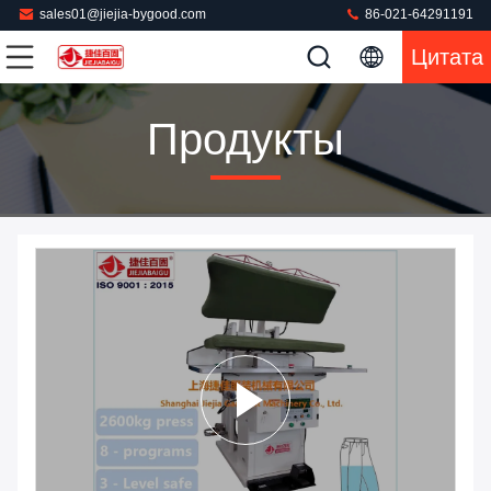
sales01@jiejia-bygood.com
86-021-64291191
Цитата
Продукты