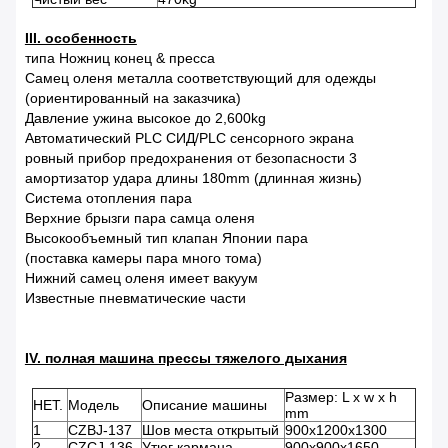
III. особенность
типа Ножниц конец & пресса
Самец оленя металла соответствующий для одежды
(ориентированный на заказчика)
Давление ужина высокое до 2,600kg
Автоматический PLC СИД/PLC сенсорного экрана
ровный прибор предохранения от безопасности 3
амортизатор удара длины 180mm (длинная жизнь)
Система отопления пара
Верхние брызги пара самца оленя
Высокообъемный тип клапан Японии пара
(поставка камеры пара много тома)
Нижний самец оленя имеет вакуум
Известные пневматические части
IV. полная машина прессы тяжелого дыхания
Размер: L x w x h
НЕТ.
Модель
Описание машины
mm
1
CZBJ-137
Шов места открытый
900x1200x1300
2
CZCJ-136
Утюг кармана
900x900x1650