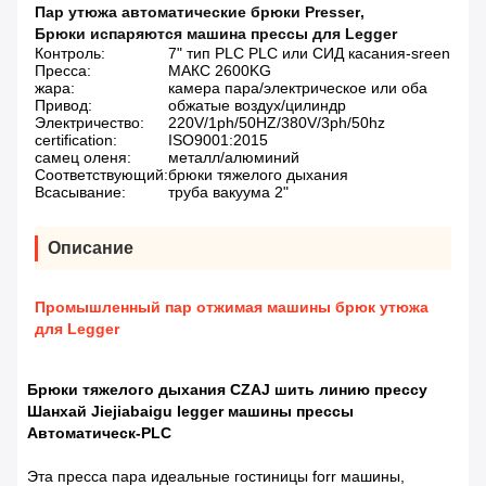
Пар утюжа автоматические брюки Presser
,
Брюки испаряются машина прессы для Legger
Контроль:
7" тип PLC PLC или СИД касания-sreen
Пресса:
МАКС 2600KG
жара:
камера пара/электрическое или оба
Привод:
обжатые воздух/цилиндр
Электричество:
220V/1ph/50HZ/380V/3ph/50hz
certification:
ISO9001:2015
самец оленя:
металл/алюминий
Соответствующий:
брюки тяжелого дыхания
Всасывание:
труба вакуума 2"
Описание
Промышленный пар отжимая машины брюк утюжа
для Legger
Брюки тяжелого дыхания CZAJ шить линию прессу
Шанхай Jiejiabaigu legger машины прессы
Автоматическ-PLC
Эта пресса пара идеальные гостиницы forr машины,