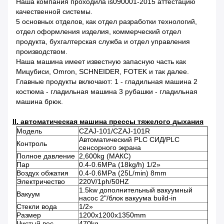
Наша компания проходила is090001-2015 аттестацию
качественной системы.
5 основных отделов, как отдел разработки технологий,
отдел оформления изделия, коммерческий отдел
продукта, бухгалтерская служба и отдел управления
производством.
Наша машина имеет известную запасную часть как
Мицубиси, Omron, SCHNEIDER, FOTEK и так далее.
Главные продукты включают: 1 - гладильная машина 2
костюма - гладильная машина 3 рубашки - гладильная
машина брюк.
II. автоматическая машина прессы тяжелого дыхания
Модель
CZAJ-101/CZAJ-101R
Автоматический PLC СИД/PLC
Контроль
сенсорного экрана
Полное давление
2,600kg (МАКС)
Пар
0.4-0.6MPa (18kg/h) 1/2»
Воздух обжатия
0.4-0.6MPa (25L/min) 8mm
Электричество
220V/1ph/50HZ
1.5kw дополнительный вакуумный
Вакуум
насос 2"/блок вакуума build-in
Стекли вода
1/2»
Размер
1200x1200x1350mm
Чистый вес
470kg