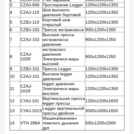
3
CZAJ-666
Простирание Legger
1200x1200x1350
Шов высокого
4
CZAJ-119
1200x1200x1350
давления бортовой
Бортовой шов
5
CZBJ-119
1200x1200x1300
открытый
6
CZBJ-102
Пресса экстракласса
900x1200x1300
Высокая пресса
7
CZAJ-102
экстракласса
900x1200x1350
давления
экстракласс
CZAJ-
давления
8
900x1200x1350
102R
Электрическ-жары
высокий
9
CZBJ-101
Пресса Legger
1200x1200x1300
Высокое legger
10
CZAJ-101
1200x1200x1350
давления
legger давления
CZAJ-
11
Электрическ-жары
1200x1200x1350
101R
высокое
Вертикальная пресса
12
CYAJ-101
1200x1200x1650
legger прессы
Legger вертикальной
13
CYAJ-101S
3000x1600x1650
прессы двойное
Машина/манекен
14
VTH-288A
тяжелого дыхания
500x1200x2000
дуя