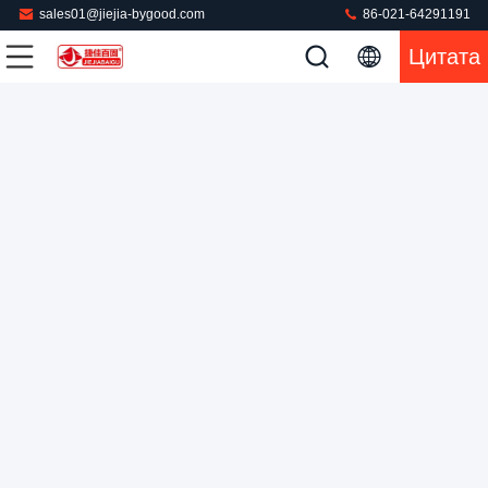
sales01@jiejia-bygood.com
86-021-64291191
Цитата
строение отжимая машины брюк пара управлением PLC
18kg/H в блоке вакуума
Машина брюк отжимая
2022-04-07
254 мнения