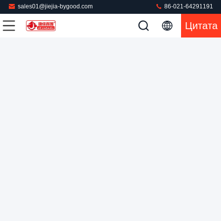
sales01@jiejia-bygood.com
86-021-64291191
Цитата
Брюки Legger Вертикальные Полностью автоматические
Тканевые брюки Пресс-машина различные виды ткани
Машина брюк отжимая
2024-04-11
214 мнения