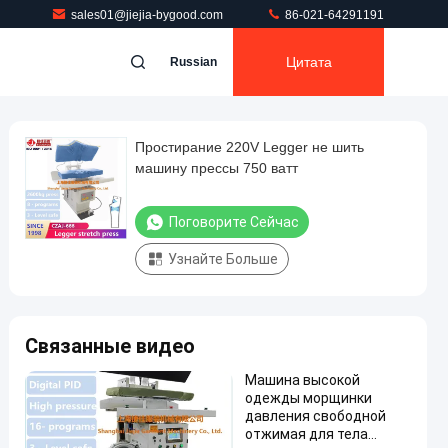
sales01@jiejia-bygood.com
86-021-64291191
Цитата
Russian
Простирание 220V Legger не шить
машину прессы 750 ватт
Поговорите Сейчас
Узнайте Больше
Связанные видео
Машина высокой
одежды морщинки
давления свободной
отжимая для тела