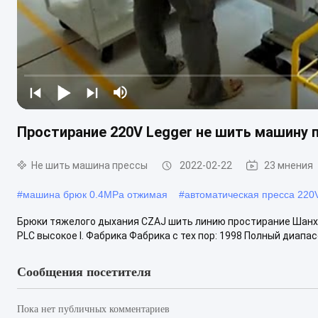
Простирание 220V Legger не шить машину 
Не шить машина прессы
2022-02-22
23 мнения
#
машина брюк 0.4MPa отжимая
#
автоматическая пресса 220
Брюки тяжелого дыхания CZAJ шить линию простирание Шанхай
PLC высокое I. Фабрика Фабрика с тех пор: 1998 Полный диапа
Сообщения посетителя
Пока нет публичных комментариев