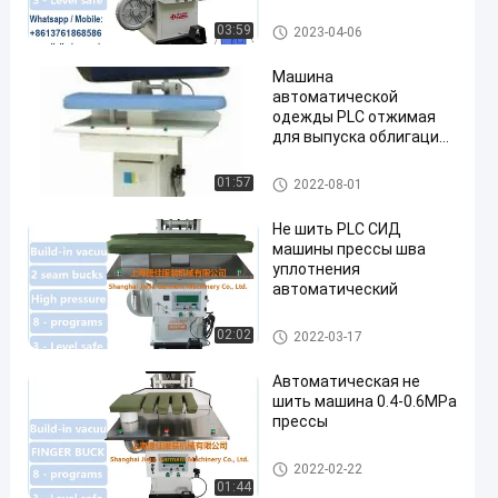
рубашки хлопка
переднего
Машина одежды отжимая
03:59
2023-04-06
Машина
автоматической
одежды PLC отжимая
для выпуска облигаций
нижнего белья
Машина одежды отжимая
01:57
2022-08-01
Не шить PLC СИД
машины прессы шва
уплотнения
автоматический
Не шить машина прессы
02:02
2022-03-17
Автоматическая не
шить машина 0.4-0.6MPa
прессы
Не шить машина прессы
2022-02-22
01:44