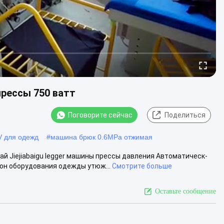
прессы 750 ватт
Поговорите сейчас
Поделиться
V для одежд
#
машина брюк 0.6MPa отжимая
 Jiejiabaigu legger машины прессы давления Автоматическ-
сон оборудования одежды утюж...
Смотрите больше
Оставьте сообщение